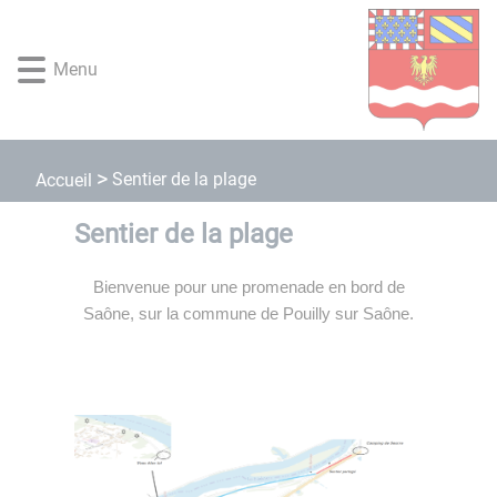
Lien
Lien
Lien
Lien
Panneau de gestion des cookies
d'accès
d'accès
d'accès
d'accès
rapide
rapide
rapide
rapide
Menu
au
au
à
au
menu
contenu
la
pied
principal
recherche
de
page
Sentier de la plage
Accueil
Sentier de la plage
Bienvenue pour une promenade en bord de
Saône, sur la commune de Pouilly sur Saône.