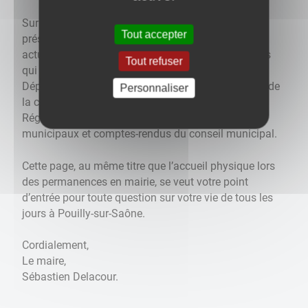
Sur cette page, nous vous proposons de vous
Tout accepter
présenter l’équipe municipale, ses projets, les
actualités de votre commune, les liens vers les sites
Tout refuser
qui vous concernent (Communauté de Communes,
Département, Région, Etat…) ainsi qu’un historique de
Personnaliser
la commune, ses entreprises et commerces.
Régulièrement vous y retrouverez les bulletins
municipaux et comptes-rendus du conseil municipal.
Cette page, au même titre que l’accueil physique lors
des permanences en mairie, se veut votre point
d’entrée pour toute question sur votre vie de tous les
jours à Pouilly-sur-Saône.
Cordialement,
Le maire,
​​​​​​​Sébastien Delacour.