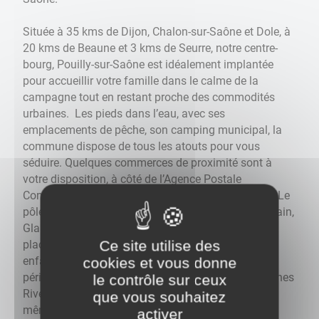
Située à 35 kms de Dijon, Chalon-sur-Saône et Dole, à
20 kms de Beaune et 3 kms de Seurre, notre centre-
bourg, Pouilly-sur-Saône est idéalement implantée
pour accueillir votre famille dans le calme de la
campagne tout en restant proche des commodités
urbaines. Les pieds dans l’eau, avec ses
emplacements de pêche, son camping municipal, la
commune dispose de tous les atouts pour vous
séduire. Quelques commerces de proximité sont à
votre disposition, à côté de l’Agence Postale
Communale et du complexe mairie-salle des fêtes. Le
pôle scolaire, regroupant les communes de Montmain,
Glanon, Auvillars-sur-Saône et Pouilly, situé sur la
Ce site utilise des
place des écoles, au cœur du village, accueille les
enfants de la maternelle au CM2. Un accueil
cookies et vous donne
périscolaire, assuré par la communauté de communes
le contrôle sur ceux
Rives de Saône est également proposé dans les
que vous souhaitez
mêmes locaux.
activer