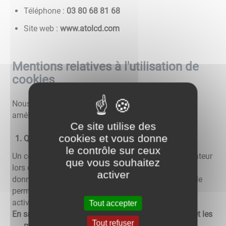
Téléphone :
86 18 86 08 30
Site web :
www.atolcd.com
Mentions relatives à l'utilisation de
cookies
Nous utilisons différents cookies sur le site pour
améliorer l'interactivité du site.
Ce site utilise des
cookies et vous donne
Qu'est-ce qu'un "cookie" ?
le contrôle sur ceux
Un cookie est un fichier texte déposé sur votre ordinateur
que vous souhaitez
lors de la visite d'un site. Il permet de conserver des
activer
données utilisateur afin de faciliter la navigation et de
permettre certaines fonctionnalités. Vous pouvez les
activer ou les désactiver.
Tout accepter
En savoir plus sur les cookies, leur fonctionnement et les
Tout refuser
moyens de s'y opposer