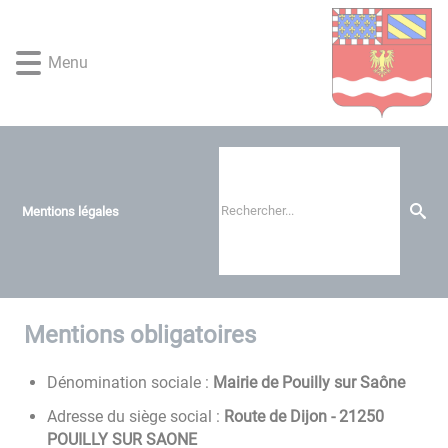
Lien
Lien
Lien
Lien
Panneau de gestion des cookies
d'accès
d'accès
d'accès
d'accès
rapide
rapide
rapide
rapide
Menu
au
au
à
au
menu
contenu
la
pied
principal
recherche
de
page
Mentions légales
Mentions obligatoires
Dénomination sociale :
Mairie de Pouilly sur Saône
Adresse du siège social :
Route de Dijon - 21250
POUILLY SUR SAONE