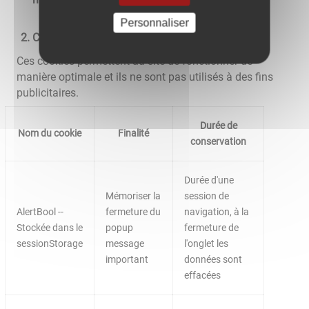
Personnaliser
Cookies nécessaires au site pour fonctionner
Ces cookies permettent au site de fonctionner de
manière optimale et ils ne sont pas utilisés à des fins
publicitaires.
Durée de
Nom du cookie
Finalité
conservation
Durée d'une
Mémoriser la
session de
AlertBool --
fermeture du
navigation, à la
Stockée dans le
popup
fermeture de
sessionStorage
message
l'onglet les
important
données sont
effacées