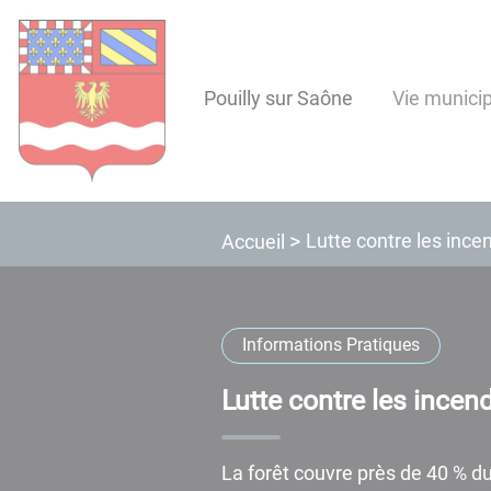
Lien
Lien
Lien
Lien
Panneau de gestion des cookies
d'accès
d'accès
d'accès
d'accès
rapide
rapide
rapide
rapide
Pouilly sur Saône
Vie munici
au
au
à
au
menu
contenu
la
pied
principal
recherche
de
page
Lutte contre les ince
Accueil
Informations Pratiques
Lutte contre les incen
La forêt couvre près de 40 % du t