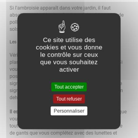
Si l'ambroisie apparaît dans votre jardin, il faut
absolument la détruire afin d'empêcher l'émission de
pollens et de réduire les stocks de graines dans les
sols.
Ce site utilise des
Les bons réflexes
cookies et vous donne
le contrôle sur ceux
Vérifiez autour de chez vous si vous remarquez des
que vous souhaitez
plants d'ambroisie avant leur floraison (fin juillet). Si
activer
vous en voyez, arrachez-les. S'il ne vous est pas
possible de le faire, utilisez la plateforme de
signalement de l'ambroisie ou appelez le numéro de
Tout accepter
signalement si vous détectez beaucoup de plants en
dehors de chez vous.
Tout refuser
Personnaliser
Il est fortement recommandé de vous protége
r lorsque
vous arrachez des plants d'ambroisie afin d'éviter
toute réaction allergique. A minima, portez une paire
de gants que vous complétez avec des lunettes et