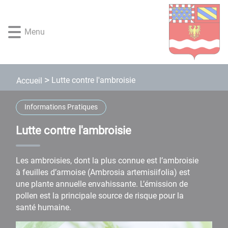
Lien
Lien
Lien
Lien
Panneau de gestion des cookies
d'accès
d'accès
d'accès
d'accès
rapide
rapide
rapide
rapide
Menu
au
au
à
au
menu
contenu
la
pied
principal
recherche
de
page
Lutte contre l'ambroisie
Accueil
Informations Pratiques
Lutte contre l'ambroisie
Les ambroisies, dont la plus connue est l’ambroisie
à feuilles d’armoise (Ambrosia artemisiifolia) est
une plante annuelle envahissante. L’émission de
pollen est la principale source de risque pour la
santé humaine.