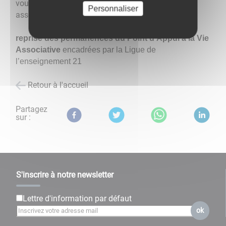
vous avez besoin d'aide pour faire évoluer votre
Personnaliser
association ?
reprise des permanences du Point d’Appui à la Vie
Associative
encadrées par la Ligue de
l’enseignement 21
Retour à l'accueil
Partagez
sur :
S'inscrire à notre newsletter
Lettre d'information par défaut
ok