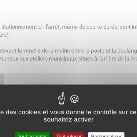
e stationnement ET l'arrêt, même de courte durée, sont int
rs).
devant la venelle de la mairie entre la poste et la boulang
unaux aux ateliers municipaux situés à l'arrière de la ma
e convention avec la fondation 30 millions d'amis pour ré
de la commune, afin de limiter leur prolifération. Ces chat
nt des "chats libres".
ise des cookies et vous donne le contrôle sur 
souhaitez activer
 trouvés errants dans la commune est régi par
l'arrêté m
eur sont fixés par
délibération n°50 de 2015.
Tout accepter
Tout refuser
Personnaliser