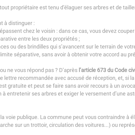
 : tout propriétaire est tenu d’élaguer ses arbres et de tai
 à distinguer :
épassent chez le voisin : dans ce cas, vous devez couper
arative entre les deux propriétés ;
ces ou des brindilles qui s’avancent sur le terrain de votre 
limite séparative, sans avoir à obtenir votre accord au pr
r ou ne vous répond pas ? D’après
l’article 673 du Code civi
lettre recommandée avec accusé de réception, et, si la s
 est gratuite et peut se faire sans avoir recours à un avoca
in à entretenir ses arbres et exiger le versement d’une as
 la voie publique. La commune peut vous contraindre à 
rche sur un trottoir, circulation des voitures...) ou repr