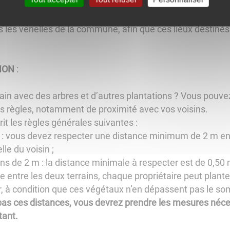
 propriétaires de chiens sont priés de ramasser les déject
ns les venelles de la commune, afin que ces lieux destiné
ION
:
rain avec des arbres et d’autres plantations ? Vous pouvez
es règles, notamment de proximité avec vos voisins.
rit les règles générales suivantes :
 vous devez respecter une distance minimum de 2 m entre 
lle du voisin ;
ins de 2 m : la distance minimale à respecter est de 0,50 
entre les deux terrains, chaque propriétaire peut plante
, à condition que ces végétaux n’en dépassent pas le s
 pas ces distances, vous devrez prendre les mesures néc
tant.