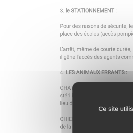
3.
le STATIONNEMENT
:
Pour des raisons de sécurité, l
place des écoles (accès pompie
L'arrêt, même de courte durée, 
il gêne l'accès des agents comm
4.
LES ANIMAUX ERRANTS :
CHATS : la commune dispose d'un
stérilisation des chats errants 
lieu de leur capture et devienne
Ce site util
CHIENS : la gestion des chiens
de la fourrière animale en vigu