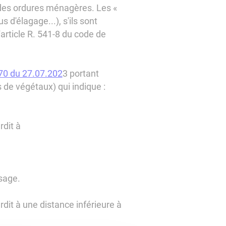
bre des ordures ménagères. Les «
 d'élagage...), s'ils sont
article R. 541-8 du code de
170 du 27.07.202
3 portant
 de végétaux) qui indique :
rdit à
usage.
dit à une distance inférieure à