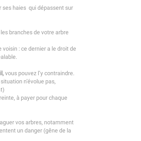
ller ses haies qui dépassent sur
 les branches de votre arbre
voisin : ce dernier a le droit de
éalable.
l,
vous pouvez l’y contraindre.
ituation n’évolue pas,
t)
treinte, à payer pour chaque
élaguer vos arbres, notamment
ésentent un danger (gêne de la