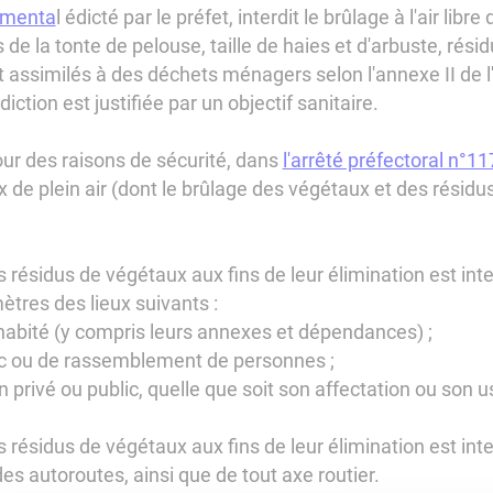
ementa
l édicté par le préfet, interdit le brûlage à l'air li
e la tonte de pelouse, taille de haies et d'arbuste, résidus
assimilés à des déchets ménagers selon l'annexe II de l'
iction est justifiée par un objectif sanitaire.
pour des raisons de sécurité, dans
l'arrêté préfectoral n°1
 de plein air (dont le brûlage des végétaux et des résidus
résidus de végétaux aux fins de leur élimination est inte
ètres des lieux suivants :
 habité (y compris leurs annexes et dépendances) ;
lic ou de rassemblement de personnes ;
 privé ou public, quelle que soit son affectation ou son 
résidus de végétaux aux fins de leur élimination est inter
es autoroutes, ainsi que de tout axe routier.