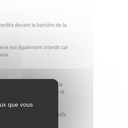
erdits devant la barrière de la
erie est également interdit car
irie.
aliser l'identification et la
s sont ensuite relâchés sur le
ceux que vous
unicipal n°41/2024
et les tarifs