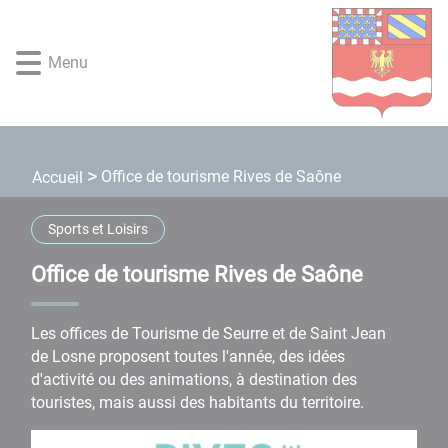
Lien
Lien
Lien
Lien
Panneau de gestion des cookies
d'accès
d'accès
d'accès
d'accès
rapide
rapide
rapide
rapide
Menu
au
au
à
au
menu
contenu
la
pied
principal
recherche
de
page
Office de tourisme Rives de Saône
Accueil
Sports et Loisirs
Office de tourisme Rives de Saône
Les offices de Tourisme de Seurre et de Saint Jean
de Losne proposent toutes l'année, des idées
d'activité ou des animations, à destination des
touristes, mais aussi des habitants du territoire.