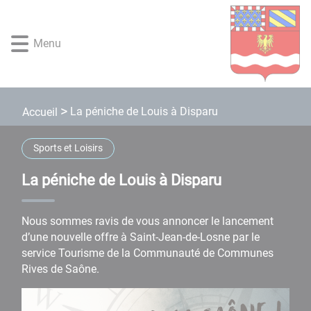
Lien
Lien
Lien
Lien
Panneau de gestion des cookies
d'accès
d'accès
d'accès
d'accès
rapide
rapide
rapide
rapide
Menu
au
au
à
au
menu
contenu
la
pied
principal
recherche
de
page
La péniche de Louis à Disparu
Accueil
Sports et Loisirs
La péniche de Louis à Disparu
Nous sommes ravis de vous annoncer le lancement
d’une nouvelle offre à Saint-Jean-de-Losne par le
service Tourisme de la Communauté de Communes
Rives de Saône.