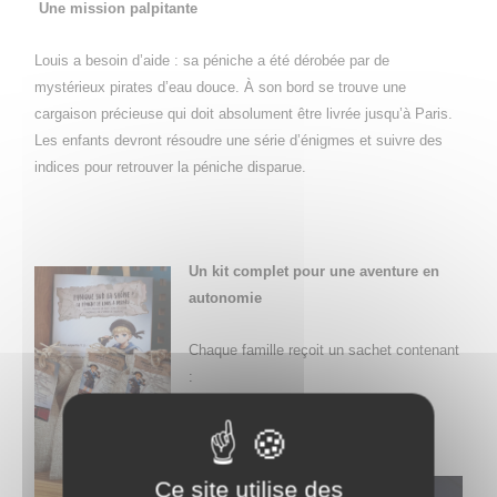
Une mission palpitante
Louis a besoin d’aide : sa péniche a été dérobée par de
mystérieux pirates d’eau douce. À son bord se trouve une
cargaison précieuse qui doit absolument être livrée jusqu’à Paris.
Les enfants devront résoudre une série d’énigmes et suivre des
indices pour retrouver la péniche disparue.
Un kit complet pour une aventure en
autonomie
Chaque famille reçoit un sachet contenant
:
Une boussole
Ce site utilise des