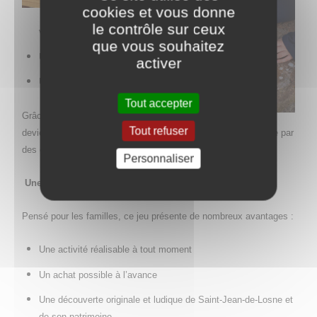
cookies et vous donne
Un plan de la
le contrôle sur ceux
ville
que vous souhaitez
Un kit de crayons de couleurs
activer
Un livret de jeu
Tout accepter
Grâce à ces outils, les enfants
Tout refuser
deviennent de véritables explorateurs, guidés d’étape en étape par
des énigmes.
Personnaliser
Une activité flexible et conviviale
Pensé pour les familles, ce jeu présente de nombreux avantages :
Une activité réalisable à tout moment
Un achat possible à l’avance
Une découverte originale et ludique de Saint-Jean-de-Losne et
de son patrimoine