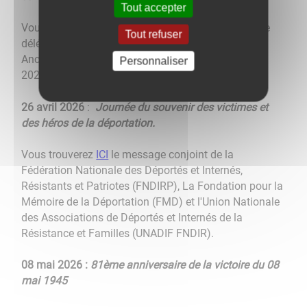
Tout accepter
Vous trouverez
ICI
le discours d'Alice RUFO, ministre
Tout refuser
déléguée auprès de la ministre des Armées et des
Anciens combattants à l'occasion du jeudi 19 mars
Personnaliser
2026
26 avril 2026
:
Journée du souvenir des victimes et
des héros de la déportation.
Vous trouverez
ICI
le message conjoint de la
Fédération Nationale des Déportés et Internés,
Résistants et Patriotes (FNDIRP), La Fondation pour la
Mémoire de la Déportation (FMD) et l'Union Nationale
des Associations de Déportés et Internés de la
Résistance et Familles (UNADIF FNDIR).
08 mai 2026 :
81ème anniversaire de la victoire du 08
mai 1945