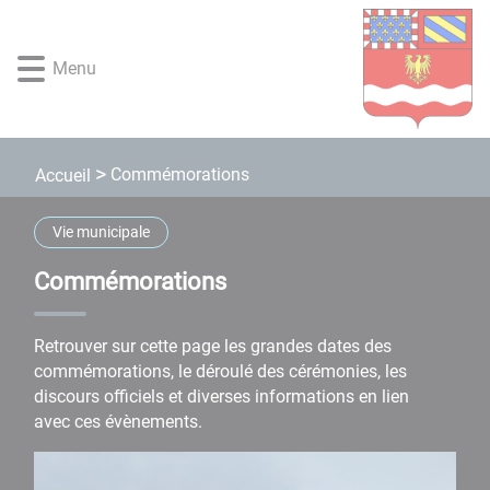
Lien
Lien
Lien
Lien
Panneau de gestion des cookies
d'accès
d'accès
d'accès
d'accès
rapide
rapide
rapide
rapide
Menu
au
au
à
au
menu
contenu
la
pied
principal
recherche
de
page
Commémorations
Accueil
Vie municipale
Commémorations
Retrouver sur cette page les grandes dates des
commémorations, le déroulé des cérémonies, les
discours officiels et diverses informations en lien
avec ces évènements.